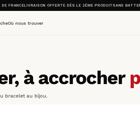
S DE FRANCE
LIVRAISON OFFERTE DÈS LE 2ÈME PRODUIT
SANS BATTER
che
Où nous trouver
ter, à accrocher
p
 bracelet au bijou.