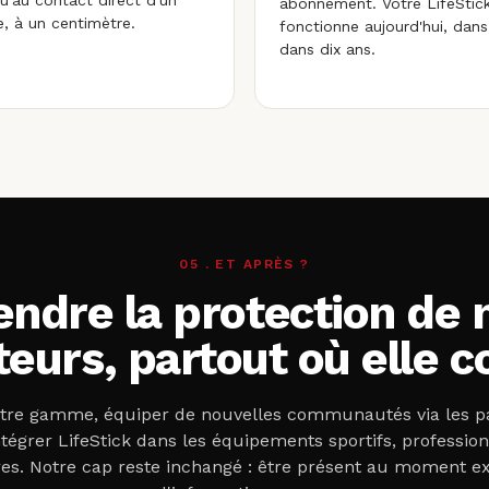
qu'au contact direct d'un
abonnement. Votre LifeStic
, à un centimètre.
fonctionne aujourd'hui, dans
dans dix ans.
05 . ET APRÈS ?
endre la protection de 
ateurs, partout où elle 
otre gamme, équiper de nouvelles communautés via les p
ntégrer LifeStick dans les équipements sportifs, profession
res. Notre cap reste inchangé : être présent au moment e