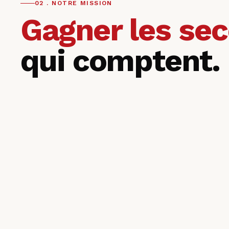
02 . NOTRE MISSION
Gagner les se
qui comptent.
d'Or