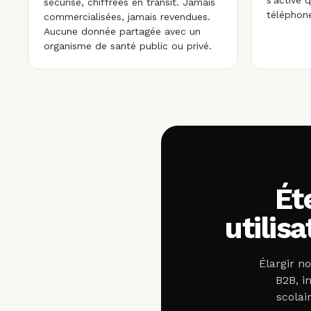
s'active 
sécurisé, chiffrées en transit. Jamais
téléphone
commercialisées, jamais revendues.
Aucune donnée partagée avec un
organisme de santé public ou privé.
Ét
utilis
Élargir n
B2B, i
scolai