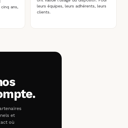
ont validé l'usage du dispositif. Pour
k
leurs équipes, leurs adhérents, leurs
 cinq ans,
clients.
nos
compte.
artenaires
nels et
xact où