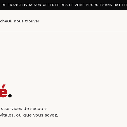
S DE FRANCE
LIVRAISON OFFERTE DÈS LE 2ÈME PRODUIT
SANS BATTER
che
Où nous trouver
é
.
ux services de secours
itales, où que vous soyez,