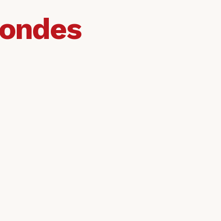
condes
Heure
Accessib
Toujours 
Vos donné
Conçue po