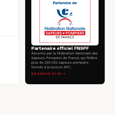
N
Partenaire officiel FNSPF
Reconnu par la Fédération Nationale des
Sapeurs-Pompiers de France, qui fédère
plus de 250 000 sapeurs-pompiers
formés à la lecture NFC.
EN SAVOIR PLUS →