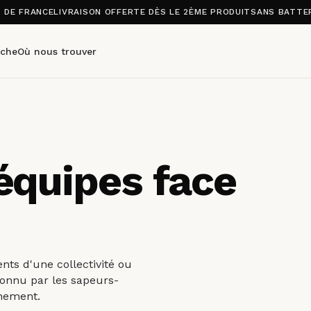
S DE FRANCE
LIVRAISON OFFERTE DÈS LE 2ÈME PRODUIT
SANS BATTER
che
Où nous trouver
équipes face
ents d'une collectivité ou
connu par les sapeurs-
nnement.