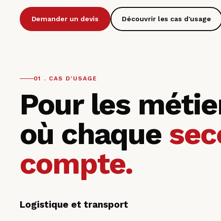
Demander un devis
Découvrir les cas d'usage
01 . CAS D'USAGE
Pour les métie
où chaque
sec
compte.
Logistique et transport