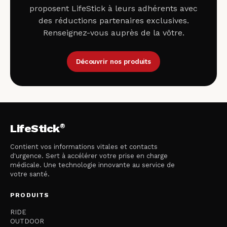
proposent LifeStick à leurs adhérents avec
04 50 78 50 00
des réductions partenaires exclusives.
Renseignez-vous auprès de la vôtre.
Decathlon Rouen Centre Ville
66 Rue des Carmes, 76000 Rouen
02 79 97 04 10
Découvrir nos produits
Decathlon Thonon Les Bains
Rue des Vignes Rouges, 74500 Publier, France
04 50 81 54 00
Decathlon Village Marseille Bouc Bel Air
La Petite Bastide, 13320 Bouc-Bel-Air, France
®
LifeStick
04 42 94 03 00
Contient vos informations vitales et contacts
d'urgence. Sert à accélérer votre prise en charge
Honda - 3 C MOTOS - ROUES LIBRES
médicale. Une technologie innovante au service de
6 Allee des Ecuries, 64600 Anglet, France
votre santé.
05 59 46 46 00
PRODUITS
Honda - ADN MOTOS
53 Av. Victor Hugo, 16100 Cognac, France
RIDE
05 45 32 47 85
OUTDOOR