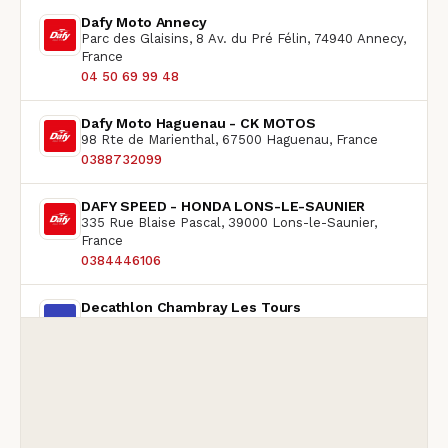
Dafy Moto Annecy
Parc des Glaisins, 8 Av. du Pré Félin, 74940 Annecy,
France
04 50 69 99 48
Dafy Moto Haguenau - CK MOTOS
98 Rte de Marienthal, 67500 Haguenau, France
0388732099
DAFY SPEED - HONDA LONS-LE-SAUNIER
335 Rue Blaise Pascal, 39000 Lons-le-Saunier,
France
0384446106
Decathlon Chambray Les Tours
Rdpt de l'Hippodrome, 37170 Chambray-lès-Tours,
France
02 47 28 24 22
Decathlon Clermont Ferrand
Zone commerciale La Pardieu, 175 Rue de
l'Hermitage, 63000 Clermont-Ferrand, France