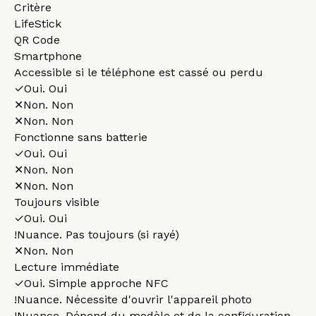
Critère
LifeStick
QR Code
Smartphone
Accessible si le téléphone est cassé ou perdu
✓
Oui
.
Oui
✕
Non
.
Non
✕
Non
.
Non
Fonctionne sans batterie
✓
Oui
.
Oui
✕
Non
.
Non
✕
Non
.
Non
Toujours visible
✓
Oui
.
Oui
!
Nuance
.
Pas toujours (si rayé)
✕
Non
.
Non
Lecture immédiate
✓
Oui
.
Simple approche NFC
!
Nuance
.
Nécessite d'ouvrir l'appareil photo
!
Nuance
.
Dépend du modèle et de la configuration